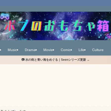
Music
Drama
Movie
Comic
Life
Culture
📷 水の街と青い海をめぐる｜Seenシリーズ更新 →