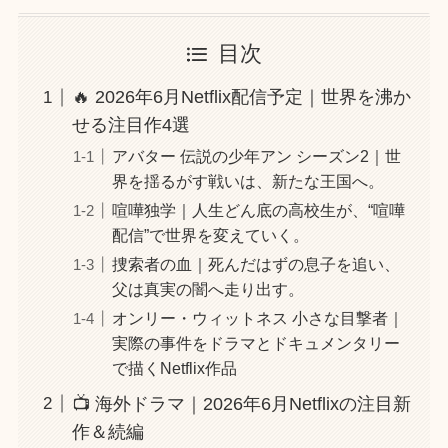
目次
🔥 2026年6月Netflix配信予定｜世界を沸か
せる注目作4選
アバター 伝説の少年アン シーズン2｜世
界を揺るがす戦いは、新たな王国へ。
喧嘩独学｜人生どん底の高校生が、“喧嘩
配信”で世界を変えていく。
捜索者の血｜死んだはずの息子を追い、
父は真実の闇へ走り出す。
オンリー・ウィットネス 小さな目撃者｜
実際の事件をドラマとドキュメンタリー
で描くNetflix作品
📺 海外ドラマ｜2026年6月Netflixの注目新
作＆続編