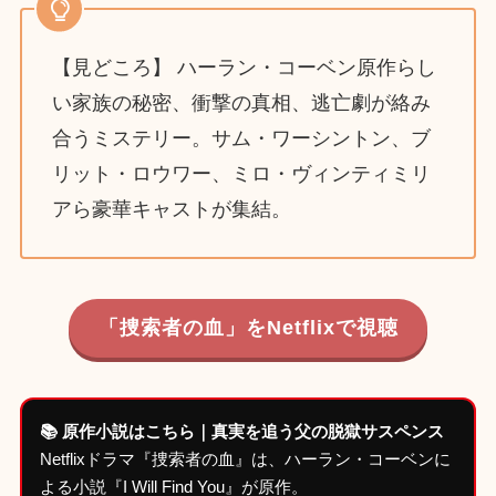
【見どころ】 ハーラン・コーベン原作らし
い家族の秘密、衝撃の真相、逃亡劇が絡み
合うミステリー。サム・ワーシントン、ブ
リット・ロウワー、ミロ・ヴィンティミリ
アら豪華キャストが集結。
「捜索者の血」をNetflixで視聴
📚 原作小説はこちら｜真実を追う父の脱獄サスペンス
Netflixドラマ『捜索者の血』は、ハーラン・コーベンに
よる小説『I Will Find You』が原作。