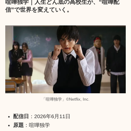
喧嘩独学｜人生どん底の高校生が、“喧嘩配
信”で世界を変えていく。
「喧嘩独学」©︎Netflix, Inc.
配信日
：2026年6月11日
原題
：喧嘩独学