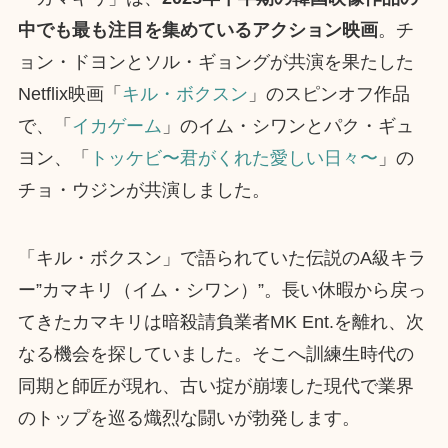
中でも最も注目を集めているアクション映画
。チ
ョン・ドヨンとソル・ギョングが共演を果たした
Netflix映画「
キル・ボクスン
」のスピンオフ作品
で、「
イカゲーム
」のイム・シワンとパク・ギュ
ヨン、「
トッケビ〜君がくれた愛しい日々〜
」の
チョ・ウジンが共演しました。
「キル・ボクスン」で語られていた伝説のA級キラ
ー”カマキリ（イム・シワン）”。長い休暇から戻っ
てきたカマキリは暗殺請負業者MK Ent.を離れ、次
なる機会を探していました。そこへ訓練生時代の
同期と師匠が現れ、古い掟が崩壊した現代で業界
のトップを巡る熾烈な闘いが勃発します。