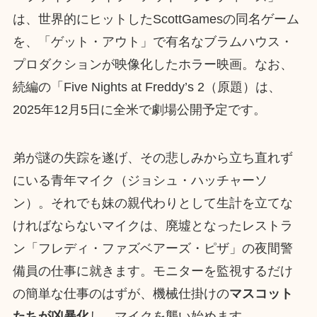
は、世界的にヒットしたScottGamesの同名ゲーム
を、「ゲット・アウト」で有名なブラムハウス・
プロダクションが映像化したホラー映画。なお、
続編の「Five Nights at Freddy’s 2（原題）は、
2025年12月5日に全米で劇場公開予定です。
弟が謎の失踪を遂げ、その悲しみから立ち直れず
にいる青年マイク（ジョシュ・ハッチャーソ
ン）。それでも妹の親代わりとして生計を立てな
ければならないマイクは、廃墟となったレストラ
ン「フレディ・ファズベアーズ・ピザ」の夜間警
備員の仕事に就きます。モニターを監視するだけ
の簡単な仕事のはずが、機械仕掛けの
マスコット
たちが凶暴化
し、マイクを襲い始めます。