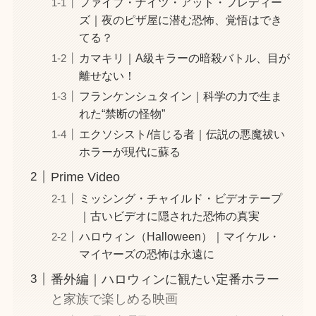
ファイブ・ナイツ・アット・フレディー
ズ｜夜のピザ屋に潜む恐怖、覚悟はでき
てる？
カマキリ｜A級キラーの暗殺バトル、目が
離せない！
フランケンシュタイン｜科学の力で生ま
れた“禁断の怪物”
エクソシスト/信じる者｜伝説の悪魔祓い
ホラーが現代に蘇る
Prime Video
ミッシング・チャイルド・ビデオテープ
｜古いビデオに隠された恐怖の真実
ハロウィン（Halloween）｜マイケル・
マイヤーズの恐怖は永遠に
番外編｜ハロウィンに観たい定番ホラー
と家族で楽しめる映画